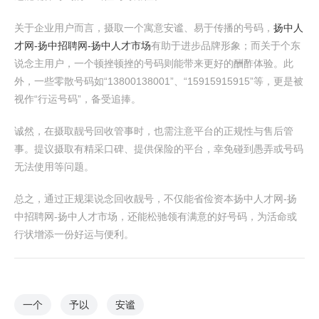
关于企业用户而言，摄取一个寓意安谧、易于传播的号码，
扬中人
才网-扬中招聘网-扬中人才市场
有助于进步品牌形象；而关于个东
说念主用户，一个顿挫顿挫的号码则能带来更好的酬酢体验。此
外，一些零散号码如“13800138001”、“15915915915”等，更是被
视作“行运号码”，备受追捧。
诚然，在摄取靓号回收管事时，也需注意平台的正规性与售后管
事。提议摄取有精采口碑、提供保险的平台，幸免碰到愚弄或号码
无法使用等问题。
总之，通过正规渠说念回收靓号，不仅能省俭资本扬中人才网-扬
中招聘网-扬中人才市场，还能松驰领有满意的好号码，为活命或
行状增添一份好运与便利。
一个
予以
安谧